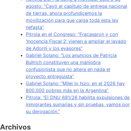
agosto: “Cayó el capítulo de entrega nacional
de tierras, ahora profundicemos la
movilización para que caiga toda esta ley
nefasta”
Pitrola en el Congreso: “Fracasaron y con
‘Inocencia Fiscal 2’ vienen a ampliar el lavado
de Adorni y los evasores”
Gabriel Solano: “Los anuncios de Patricia
Bullrich constituyen una maniobra
confusionista que no altera en nada el
proyecto entreguista”
Gabriel Solano: “Milei lo hizo: en el 2026 hay
800.000 pobres más en la Argentina”
Pitrola: “El DNU 681/26 habilita expulsiones de
inmigrantes sumarias y sin pruebas, vamos por
su derogación.”
Archivos