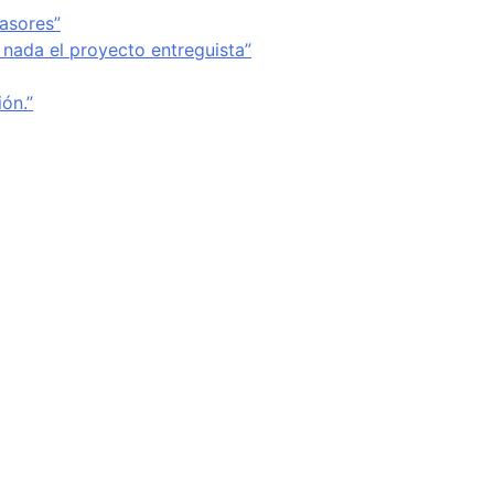
vasores”
 nada el proyecto entreguista”
ón.”