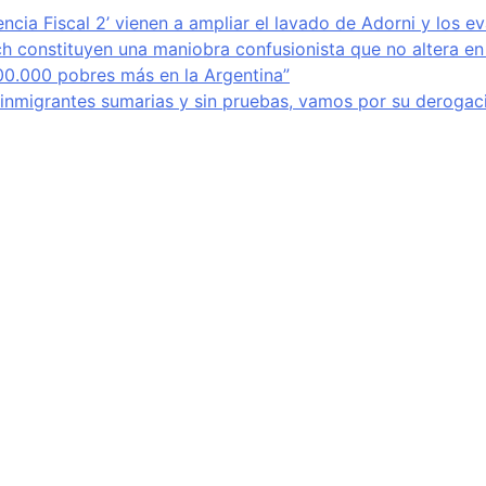
encia Fiscal 2’ vienen a ampliar el lavado de Adorni y los e
ich constituyen una maniobra confusionista que no altera en
800.000 pobres más en la Argentina”
e inmigrantes sumarias y sin pruebas, vamos por su derogaci