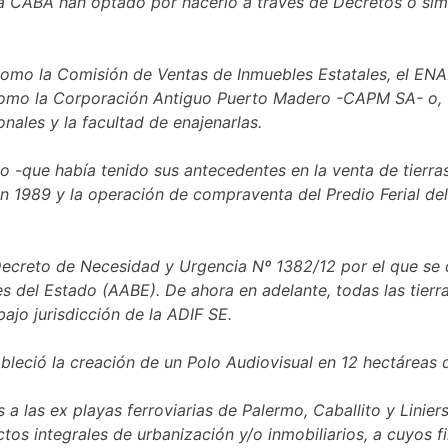
 la CABA han optado por hacerlo a través de Decretos o si
 como la Comisión de Ventas de Inmuebles Estatales, el ENA
mo la Corporación Antiguo Puerto Madero -CAPM SA- o, úl
onales y la facultad de enajenarlas.
o -que había tenido sus antecedentes en la venta de tierra
 1989 y la operación de compraventa del Predio Ferial del
el Decreto de Necesidad y Urgencia Nº 1382/12 por el que s
s del Estado (AABE). De ahora en adelante, todas las tierr
bajo jurisdicción de la ADIF SE.
eció la creación de un Polo Audiovisual en 12 hectáreas de
 a las ex playas ferroviarias de Palermo, Caballito y Linie
ctos integrales de urbanización y/o inmobiliarios, a cuyos 