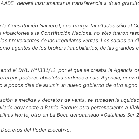
AABE “deberá instrumentar la transferencia a título gratui
de la Constitución Nacional, que otorga facultades sólo al 
s violaciones a la Constitución Nacional no sólo fueron res
os provenientes de las irregulares ventas. Los socios en 
 como agentes de los brokers inmobiliarios, de las grandes
entó el DNU N°1382/12, por el que se creaba la Agencia d
 otorgar poderes absolutos poderes a esta Agencia, convir
sto a pocos días de asumir un nuevo gobierno de otro signo 
ción a medida y decretos de venta, se suceden la liquidaci
iario adyacente a Barrio Parque; otro perteneciente a Vialid
talinas Norte, otro en La Boca denominado «Catalinas Sur
 Decretos del Poder Ejecutivo.