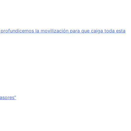
a profundicemos la movilización para que caiga toda esta
vasores”