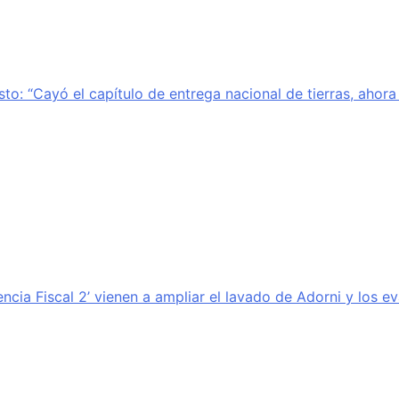
sto: “Cayó el capítulo de entrega nacional de tierras, ahor
encia Fiscal 2’ vienen a ampliar el lavado de Adorni y los e