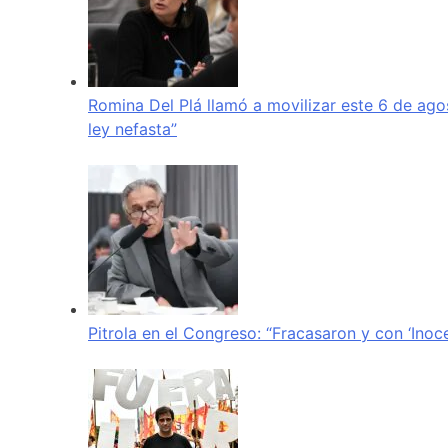
Romina Del Plá llamó a movilizar este 6 de ago
ley nefasta”
Pitrola en el Congreso: “Fracasaron y con ‘Inoc