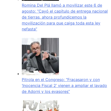
Romina Del Plá llamó a movilizar este 6 de
agosto: “Cayó el capítulo de entrega nacional
de tierras, ahora profundicemos la
movilización para que caiga toda esta ley
nefasta”
Pitrola en el Congreso: “Fracasaron y con
‘Inocencia Fiscal 2’ vienen a ampliar el lavado
de Adorni y los evasores”