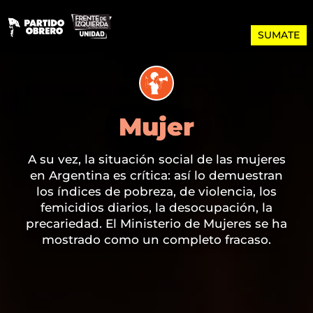
SUMATE
Mujer
A su vez, la situación social de las mujeres
A su vez, la situación social de las mujeres
A su vez, la situación social de las mujeres
Desde la campaña electoral, el Frente de
Desde la campaña electoral, el Frente de
Desde la campaña electoral, el Frente de
en Argentina es crítica: así lo demuestran
en Argentina es crítica: así lo demuestran
en Argentina es crítica: así lo demuestran
Todos pretendió erigirse como
Todos pretendió erigirse como
Todos pretendió erigirse como
representante del movimiento de mujeres y
representante del movimiento de mujeres y
representante del movimiento de mujeres y
los índices de pobreza, de violencia, los
los índices de pobreza, de violencia, los
los índices de pobreza, de violencia, los
femicidios diarios, la desocupación, la
femicidios diarios, la desocupación, la
femicidios diarios, la desocupación, la
de sus reclamos y reivindicaciones
de sus reclamos y reivindicaciones
de sus reclamos y reivindicaciones
precariedad. El Ministerio de Mujeres se ha
precariedad. El Ministerio de Mujeres se ha
precariedad. El Ministerio de Mujeres se ha
tomando una consigna.
tomando una consigna.
tomando una consigna.
mostrado como un completo fracaso.
mostrado como un completo fracaso.
mostrado como un completo fracaso.