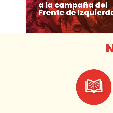
a la campaña del
Frente de Izquierd
N