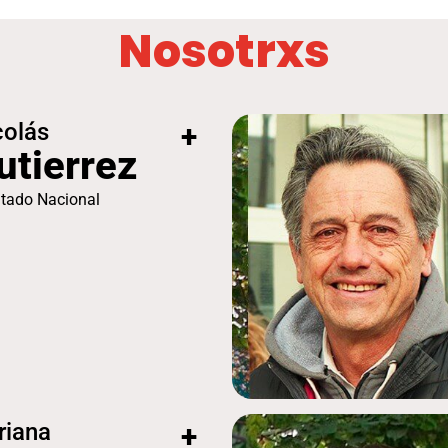
Nosotrxs
colás
+
utierrez
tado Nacional
riana
+