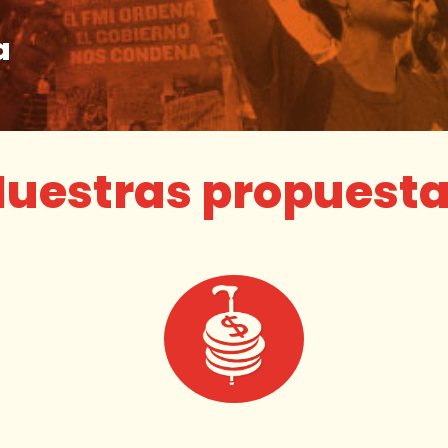
a
uestras propuest