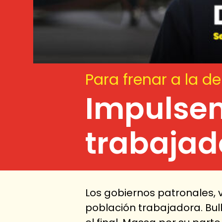
Para frenar a la de
Impulsem
trabajad
Los gobiernos patronales, v
población trabajadora. Bull