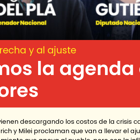
recha y al ajuste
os la agenda 
ores
ienen descargando los costos de la crisis ca
rich y Milei proclaman que van a llevar el aj