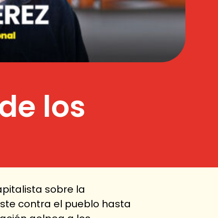
de los
pitalista sobre la
uste contra el pueblo hasta