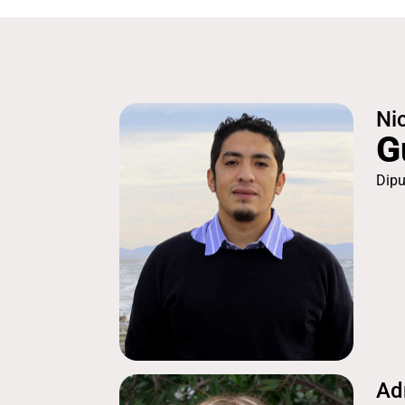
Ni
G
Dipu
Ad