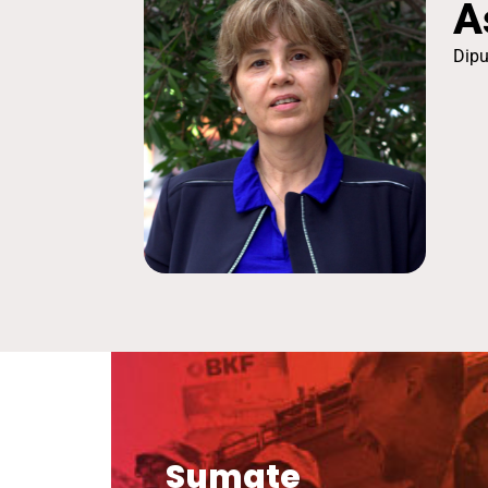
A
Dipu
Sumate