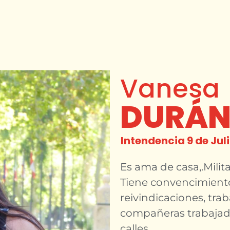
Vanesa
DURÁ
Intendencia 9 de Jul
Es ama de casa,.Milit
Tiene convencimiento
reivindicaciones, tra
compañeras trabajado
calles.