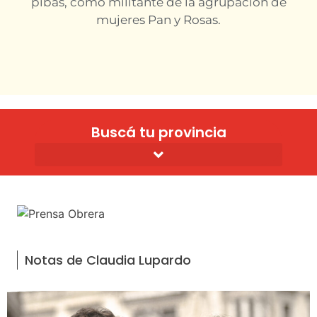
pibas, como militante de la agrupación de
mujeres Pan y Rosas.
Buscá tu provincia
Solidaridad con el po y los luchadores populares
Notas de Claudia Lupardo