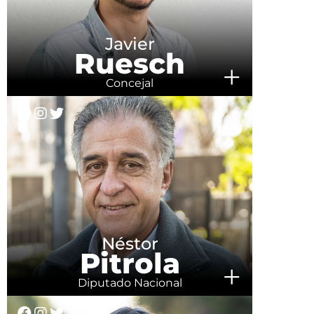
Javier
Ruesch
+
Concejal
Néstor
Pitrola
+
Diputado Nacional