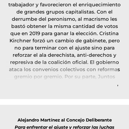
trabajador y favorecieron el enriquecimiento
de grandes grupos capitalistas. Con el
derrumbe del peronismo, al macrismo les
bastó obtener la misma cantidad de votos
que en 2019 para ganar la elección. Cristina
Kirchner forzó un cambio de gabinete, pero
no para terminar con el ajuste sino para
reforzar el ala derechista, anti-derechos y
represiva de la coalición oficial. El gobierno
ataca los convenios colectivos con reformas
gremio por gremio. Por su parte, Juntos
reclama abiertamente una reforma laboral,
que barra con todos los derechos y
conquistas de los trabajadores. Las reformas
que discuten unos y otros son las que
reclama el FMI para avanzar en un acuerdo
con la Argentina, que los legisladores del
Alejandro Martínez al Concejo Deliberante
Frente de Todos y de Juntos pretenden
Para enfrentar el ajuste y reforzar las luchas