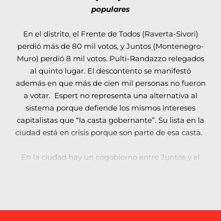
aprobar en el Congreso luego del 14 de
populares
noviembre. Por eso, contra los candidatos del
ajuste y el FMI hay que votar al Frente de
En el distrito, el Frente de Todos (Raverta-Sivori)
Izquierda-Unidad.
perdió más de 80 mil votos, y Juntos (Montenegro-
Muro) perdió 8 mil votos. Pulti-Randazzo relegados
al quinto lugar. El descontento se manifestó
además en que más de cien mil personas no fueron
a votar. Espert no representa una alternativa al
sistema porque defiende los mismos intereses
capitalistas que “la casta gobernante”. Su lista en la
ciudad está en crisis porque son parte de esa casta.
En la ciudad hay un cogobierno entre Juntos y el
Frente de Todos que garantiza los negociados (el
grupo Inza sigue al frente del transporte con
tarifazos y subsidios). El pacto se expresa en el
Concejo y en que las organizaciones afines al Frente
de Todos no mueven un dedo contra la miseria.