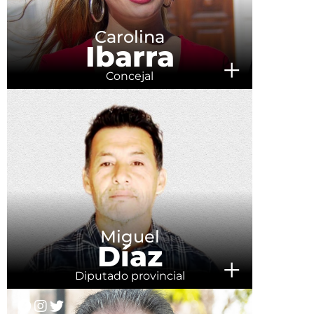
Carolina
Ibarra
+
Concejal
Miguel
Díaz
+
Diputado provincial