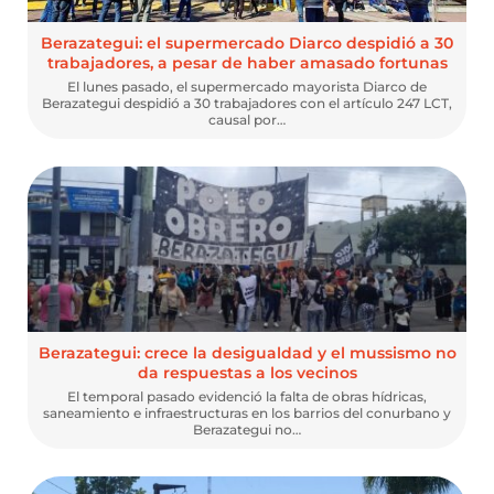
Berazategui: el supermercado Diarco despidió a 30
trabajadores, a pesar de haber amasado fortunas
El lunes pasado, el supermercado mayorista Diarco de
Berazategui despidió a 30 trabajadores con el artículo 247 LCT,
causal por…
Berazategui: crece la desigualdad y el mussismo no
da respuestas a los vecinos
El temporal pasado evidenció la falta de obras hídricas,
saneamiento e infraestructuras en los barrios del conurbano y
Berazategui no…