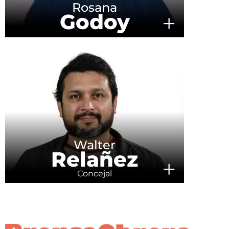
Rosana
Godoy
+
Walter
Relañez
+
Concejal