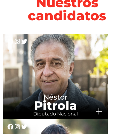
Nuestros
candidatos
Néstor
Pitrola
+
Diputado Nacional