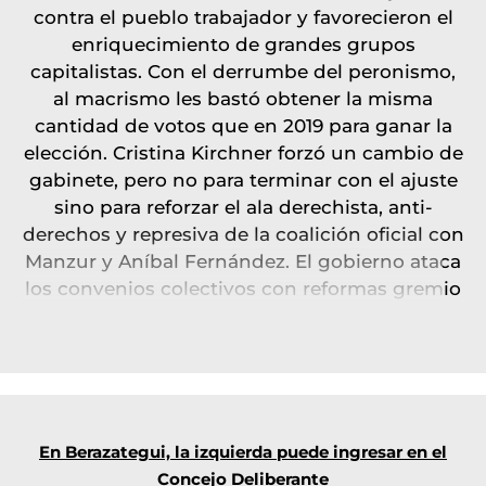
contra el pueblo trabajador y favorecieron el
enriquecimiento de grandes grupos
capitalistas. Con el derrumbe del peronismo,
al macrismo les bastó obtener la misma
cantidad de votos que en 2019 para ganar la
elección. Cristina Kirchner forzó un cambio de
gabinete, pero no para terminar con el ajuste
sino para reforzar el ala derechista, anti-
derechos y represiva de la coalición oficial con
Manzur y Aníbal Fernández. El gobierno ataca
los convenios colectivos con reformas gremio
por gremio. Por su parte, Juntos reclama
abiertamente una reforma laboral, que barra
con todos los derechos y conquistas de los
trabajadores. Las reformas antiobreras que
discuten unos y otros son las que reclama el
FMI para avanzar en un acuerdo con la
En Berazategui, la izquierda puede ingresar en el
Argentina, que los legisladores del Frente de
Concejo Deliberante