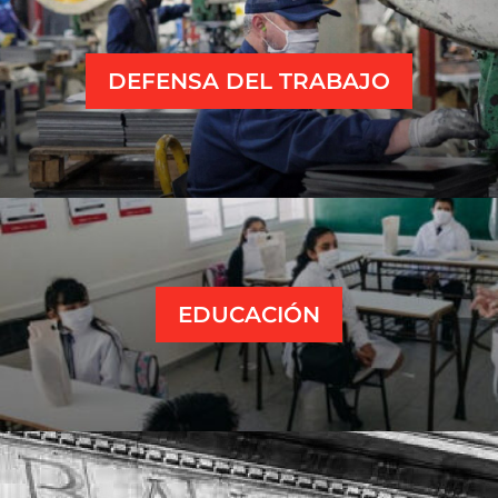
que poner prioridad en las necesidades elementales
de las familias trabajadoras como es la construcción
DEFENSA DEL TRABAJO
de miles y miles de viviendas, obras para garantizar
el acceso al agua potable que afecta a muchos
sectores, que además generarían puestos de trabajo
para afrontar el desempleo.
El deterioro del hospital Evita Pueblo es
descomunal y las escuelas en invierno carecen de
calefacción y sufren problemas de deterioro
peligroso en sus edificaciones. Los Mussi ni
EDUCACIÓN
consideran estos problemas urgentes siendo
cómplices de este derrumbe de la salud y la
educación pública.
Las causas de corruptelas envuelven a los Mussi en
torno al manejo de fondos de planes sociales en el
caso de Patricio Mussi, o a los vínculos con la Barrick