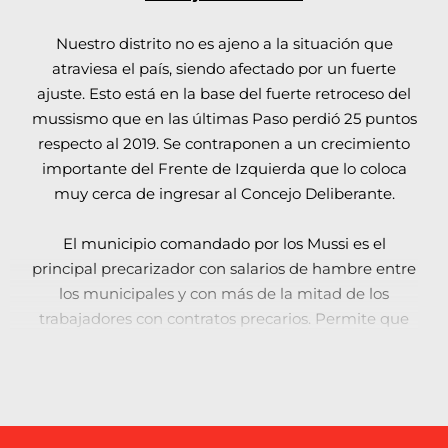
Todos y de Juntos pretenden aprobar en el
Congreso luego del 14 de noviembre. Por eso,
Nuestro distrito no es ajeno a la situación que
contra los candidatos del ajuste y el FMI hay
atraviesa el país, siendo afectado por un fuerte
que votar al Frente de Izquierda-Unidad.
ajuste. Esto está en la base del fuerte retroceso del
mussismo que en las últimas Paso perdió 25 puntos
respecto al 2019. Se contraponen a un crecimiento
importante del Frente de Izquierda que lo coloca
muy cerca de ingresar al Concejo Deliberante.
El municipio comandado por los Mussi es el
principal precarizador con salarios de hambre entre
los municipales y con más de la mitad de los
trabajadores con contratos precarios. Permite que
las empresas del parque industrial y de todo distrito
sean zona liberada para la precarización laboral que
por responsabilidad patronal se cobró dos vidas
obreras en Rigolleau y Papelera Berazategui
recientemente.