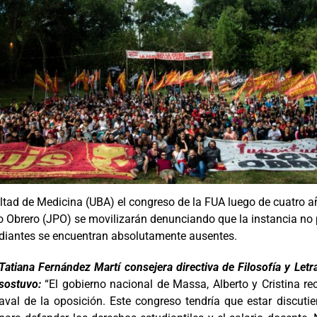
ultad de Medicina (UBA) el congreso de la FUA luego de cuatro 
lo Obrero (JPO) se movilizarán denunciando que la instancia no p
udiantes se encuentran absolutamente ausentes.
Tatiana Fernández Martí consejera directiva de Filosofía y Letr
sostuvo:
“El gobierno nacional de Massa, Alberto y Cristina re
aval de la oposición. Este congreso tendría que estar discutie