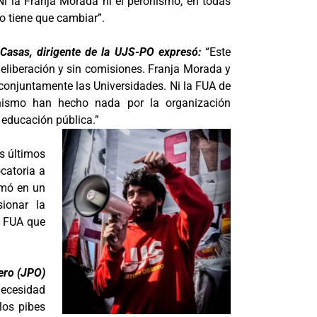
 Ni la Franja Morada ni el peronismo, en todas
so tiene que cambiar”.
 Casas, dirigente de la UJS-PO expresó:
“Este
eliberación y sin comisiones. Franja Morada y
conjuntamente las Universidades. Ni la FUA de
ronismo han hecho nada por la organización
a educación pública.”
os últimos
catoria a
rmó en un
ionar la
a FUA que
ero (JPO)
necesidad
los pibes