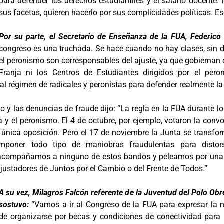
para defender los derechos estudiantiles y el salario docente.
sus facetas, quieren hacerlo por sus complicidades políticas. E
Por su parte, el Secretario de Enseñanza de la FUA, Federico
congreso es una truchada. Se hace cuando no hay clases, sin d
el peronismo son corresponsables del ajuste, ya que gobiernan 
Franja ni los Centros de Estudiantes dirigidos por el pe
n al régimen de radicales y peronistas para defender realmente l
o y las denuncias de fraude dijo: “La regla en la FUA durante l
y el peronismo. El 4 de octubre, por ejemplo, votaron la convo
 única oposición. Pero el 17 de noviembre la Junta se transfo
imponer todo tipo de maniobras fraudulentas para distors
o acompañamos a ninguno de estos bandos y peleamos por un
ajustadores de Juntos por el Cambio o del Frente de Todos.”
A su vez, Milagros Falcón referente de la Juventud del Polo Obr
sostuvo:
“Vamos a ir al Congreso de la FUA para expresar la 
de organizarse por becas y condiciones de conectividad para 