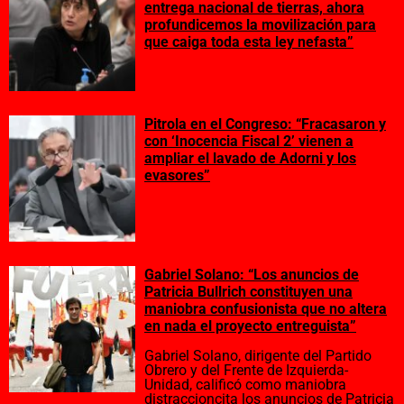
entrega nacional de tierras, ahora
profundicemos la movilización para
que caiga toda esta ley nefasta”
Pitrola en el Congreso: “Fracasaron y
con ‘Inocencia Fiscal 2’ vienen a
ampliar el lavado de Adorni y los
evasores”
Gabriel Solano: “Los anuncios de
Patricia Bullrich constituyen una
maniobra confusionista que no altera
en nada el proyecto entreguista”
Gabriel Solano, dirigente del Partido
Obrero y del Frente de Izquierda-
Unidad, calificó como maniobra
distraccioncita los anuncios de Patricia