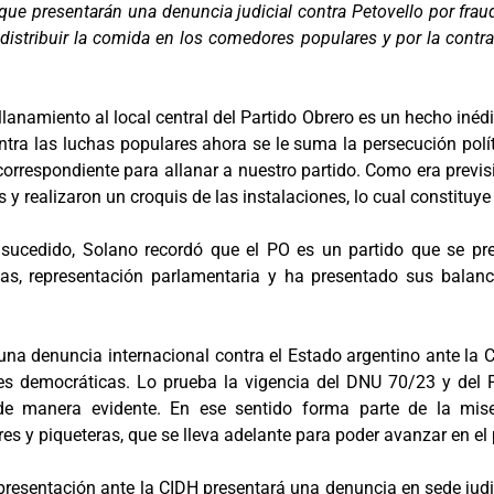
que presentarán una denuncia judicial contra Petovello por fra
e distribuir la comida en los comedores populares y por la contr
allanamiento al local central del Partido Obrero es un hecho iné
ntra las luchas populares ahora se le suma la persecución polí
 correspondiente para allanar a nuestro partido. Como era previ
s y realizaron un croquis de las instalaciones, lo cual constituye
sucedido, Solano recordó que el PO es un partido que se pre
cias, representación parlamentaria y ha presentado sus balan
 una denuncia internacional contra el Estado argentino ante la
des democráticas. Lo prueba la vigencia del DNU 70/23 y del 
 de manera evidente. En ese sentido forma parte de la mis
s y piqueteras, que se lleva adelante para poder avanzar en el 
 presentación ante la CIDH presentará una denuncia en sede judi