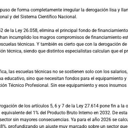
ispuso de forma completamente irregular la derogación lisa y ll
nal y del Sistema Científico Nacional.
 52 de la Ley 26.058, elimina el principal fondo de financiamient
s han incumplido los magros compromisos de financiamiento esta
escuelas técnicas. Y también es cierto que con la derogación de 
ón técnica, siendo que distintos especialistas calculan que el 
ica, las escuelas técnicas no se sostienen solo con los salarios
ma educativo, sino que necesitan fondos para el equipamiento y
ación Técnico Profesional. Sin ese equipamiento y esos insumos
erogación de los artículos 5, 6 y 7 de la Ley 27.614 pone fin a l
al equivalente del 1% del Producto Bruto Interno en 2032. De esta
l sector sin mayores consecuencias. Ya para el año 2026 se calcu
8,8%, profundizando un ajuste muy marcado sobre un sector que