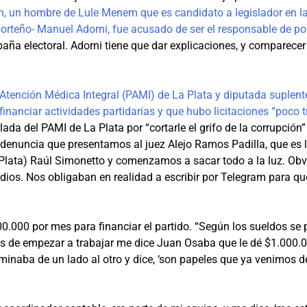
, un hombre de Lule Menem que es candidato a legislador en la 
porteño- Manuel Adorni, fue acusado de ser el responsable de po
paña electoral. Adorni tiene que dar explicaciones, y comparec
 Atención Médica Integral (PAMI) de La Plata y diputada suplen
inanciar actividades partidarias y que hubo licitaciones “poco 
ada del PAMI de La Plata por “cortarle el grifo de la corrupción
 denuncia que presentamos al juez Alejo Ramos Padilla, que es 
La Plata) Raúl Simonetto y comenzamos a sacar todo a la luz. 
os. Nos obligaban en realidad a escribir por Telegram para que
000.000 por mes para financiar el partido. “Según los sueldos se
s de empezar a trabajar me dice Juan Osaba que le dé $1.000.00
minaba de un lado al otro y dice, ‘son papeles que ya venimos de