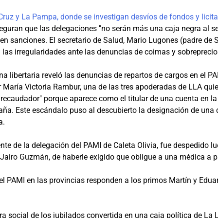
ruz y La Pampa, donde se investigan desvíos de fondos y licita
uran que las delegaciones "no serán más una caja negra al servi
eten sanciones. El secretario de Salud, Mario Lugones (padre de
n las irregularidades ante las denuncias de coimas y sobreprec
na libertaria reveló las denuncias de repartos de cargos en el P
por María Victoria Rambur, una de las tres apoderadas de LLA qu
 recaudador" porque aparece como el titular de una cuenta en la
aña. Este escándalo puso al descubierto la designación de una d
a.
ente de la delegación del PAMI de Caleta Olivia, fue despedido lu
a, Jairo Guzmán, de haberle exigido que obligue a una médica a p
el PAMI en las provincias responden a los primos Martín y Eduar
 social de los jubilados convertida en una caja política de La 