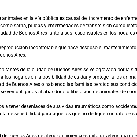
e animales en la vía pública es causal del incremento de enfe
 como sarna, pulgas y enfermedades de transmisión como leptosp
iudad de Buenos Aires junto a sus responsables en los hogares 
reproducción incontrolable que hace riesgoso el mantenimiento
Buenos Aires.
bitantes de la ciudad de Buenos Aires se ve agravada por la sit
los hogares en la posibilidad de cuidar y proteger a los anima
ad de Buenos Aires o habiendo las familias perdido sus condici
r se ven obligadas al abandono o liberación de animales de com
os a tener desenlaces de sus vidas traumáticos cómo accidentes
alta de sensibilidad para aquellos que no dediquen un rato de s
d de Buenos Aires de atención higiénico-sanitaria veterinaria q