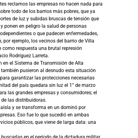
antes reclamos las empresas no hacen nada para
 sobre todo de los barrios más pobres, que ya
cortes de luz y subidas bruscas de tensión que
y ponen en peligro la salud de personas
inodependientes o que padecen enfermedades,
 por ejemplo, los vecinos del barrio de Villa
n como respuesta una brutal represión
cio Rodríguez Larreta.
n en el Sistema de Transmisión de Alta
 también pusieron al desnudo esta situación
a para garantizar las protecciones necesarias
itad del país quedara sin luz el 1° de marzo
para las grandes empresas y consumidores; el
de las distribuidoras.
 aísla y se transforma en un dominó por
mpresas. Eso fue lo que sucedió en ambas
icios públicos, que viene de larga data: una
 buscarlas en el período de la dictadura militar.