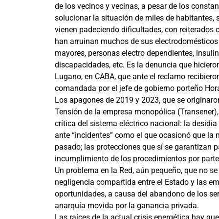
de los vecinos y vecinas, a pesar de los const
solucionar la situación de miles de habitantes,
vienen padeciendo dificultades, con reiterados 
han arruinan muchos de sus electrodomésticos 
mayores, personas electro dependientes, insul
discapacidades, etc. Es la denuncia que hicieron,
Lugano, en CABA, que ante el reclamo recibiero
comandada por el jefe de gobierno porteño Hora
Los apagones de 2019 y 2023, que se originaro
Tensión de la empresa monopólica (Transener),
crítica del sistema eléctrico nacional: la desidi
ante “incidentes” como el que ocasionó que la m
pasado; las protecciones que sí se garantizan 
incumplimiento de los procedimientos por parte 
Un problema en la Red, aún pequeño, que no se
negligencia compartida entre el Estado y las e
oportunidades, a causa del abandono de los serv
anarquía movida por la ganancia privada.
Las raíces de la actual crisis energética hay que