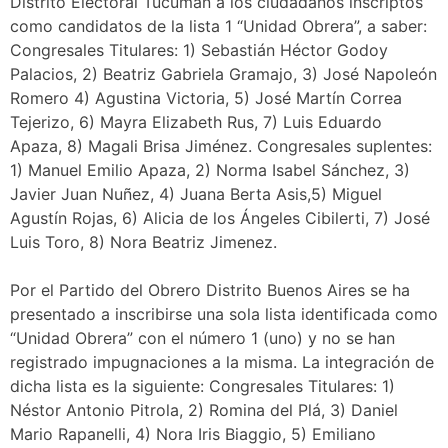
Distrito Electoral Tucumán a los ciudadanos inscriptos
como candidatos de la lista 1 “Unidad Obrera”, a saber:
Congresales Titulares: 1) Sebastián Héctor Godoy
Palacios, 2) Beatriz Gabriela Gramajo, 3) José Napoleón
Romero 4) Agustina Victoria, 5) José Martín Correa
Tejerizo, 6) Mayra Elizabeth Rus, 7) Luis Eduardo
Apaza, 8) Magali Brisa Jiménez. Congresales suplentes:
1) Manuel Emilio Apaza, 2) Norma Isabel Sánchez, 3)
Javier Juan Nuñez, 4) Juana Berta Asis,5) Miguel
Agustín Rojas, 6) Alicia de los Ángeles Cibilerti, 7) José
Luis Toro, 8) Nora Beatriz Jimenez.
Por el Partido del Obrero Distrito Buenos Aires se ha
presentado a inscribirse una sola lista identificada como
“Unidad Obrera” con el número 1 (uno) y no se han
registrado impugnaciones a la misma. La integración de
dicha lista es la siguiente: Congresales Titulares: 1)
Néstor Antonio Pitrola, 2) Romina del Plá, 3) Daniel
Mario Rapanelli, 4) Nora Iris Biaggio, 5) Emiliano