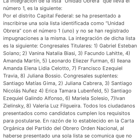
La integración de la lista “Unidad Obrera” que lleva el
número 1, es la siguiente:
Por el distrito Capital Federal: se ha presentado a
inscribirse una sola lista identificada como “Unidad
Obrera” con el número 1 (uno) y no se han registrado
impugnaciones a la misma. La integración de dicha lista
es la siguiente: Congresales Titulares: 1) Gabriel Esteban
Solano; 2) Vanina Natalia Biasi, 3) Facundo Lahitte, 4)
Amanda Martín, 5) Leonardo Eliezer Furman, 6) Ileana
Amanda Elena Lidia Celotto, 7) Francisco Ezequiel
Travia, 8) Juliana Bossio. Congresales suplentes:
Santiago Matías Gima, 2) Juliana Cabrera, 3) Santiago
Nicolás Nuñez 4) Erica Tamara Lubenfeld, 5) Santiago
Ezequiel Galindo Alfonso, 6) Mariela Solesio, 7)Ivan
Zielinsky, 8) Valeria Luz Filgueira. Todos los ciudadanos
presentados como candidatos cumplen los requisitos
para postularse. En razón de lo establecido en la Carta
Orgánica del Partido del Obrero Orden Nacional, al
haberse presentado una sola lista se comunica que no