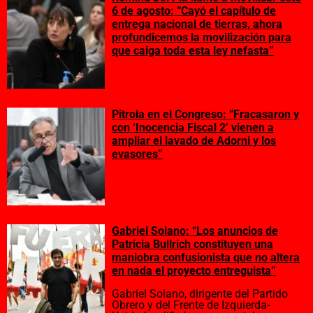
6 de agosto: “Cayó el capítulo de
entrega nacional de tierras, ahora
profundicemos la movilización para
que caiga toda esta ley nefasta”
Pitrola en el Congreso: “Fracasaron y
con ‘Inocencia Fiscal 2’ vienen a
ampliar el lavado de Adorni y los
evasores”
Gabriel Solano: “Los anuncios de
Patricia Bullrich constituyen una
maniobra confusionista que no altera
en nada el proyecto entreguista”
Gabriel Solano, dirigente del Partido
Obrero y del Frente de Izquierda-