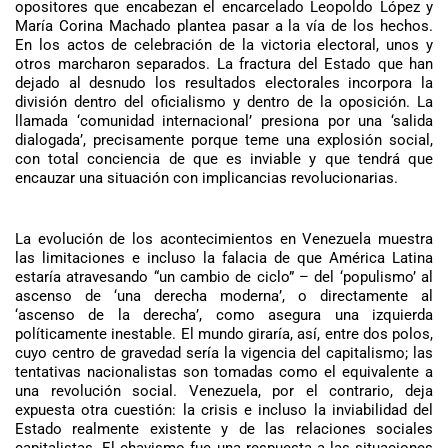
opositores que encabezan el encarcelado Leopoldo López y
María Corina Machado plantea pasar a la vía de los hechos.
En los actos de celebración de la victoria electoral, unos y
otros marcharon separados. La fractura del Estado que han
dejado al desnudo los resultados electorales incorpora la
división dentro del oficialismo y dentro de la oposición. La
llamada ‘comunidad internacional’ presiona por una ‘salida
dialogada’, precisamente porque teme una explosión social,
con total conciencia de que es inviable y que tendrá que
encauzar una situación con implicancias revolucionarias.
La evolución de los acontecimientos en Venezuela muestra
las limitaciones e incluso la falacia de que América Latina
estaría atravesando “un cambio de ciclo” – del ‘populismo’ al
ascenso de ‘una derecha moderna’, o directamente al
‘ascenso de la derecha’, como asegura una izquierda
políticamente inestable. El mundo giraría, así, entre dos polos,
cuyo centro de gravedad sería la vigencia del capitalismo; las
tentativas nacionalistas son tomadas como el equivalente a
una revolución social. Venezuela, por el contrario, deja
expuesta otra cuestión: la crisis e incluso la inviabilidad del
Estado realmente existente y de las relaciones sociales
capitalistas. El chavismo fue una respuesta a las situaciones