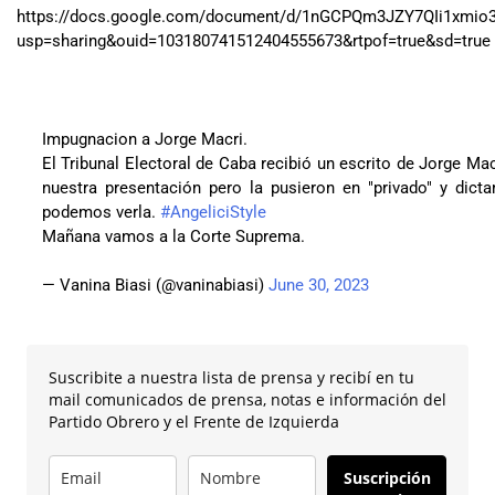
https://docs.google.com/document/d/1nGCPQm3JZY7QIi1xmio3
usp=sharing&ouid=103180741512404555673&rtpof=true&sd=true
Impugnacion a Jorge Macri.
El Tribunal Electoral de Caba recibió un escrito de Jorge Ma
nuestra presentación pero la pusieron en "privado" y dict
podemos verla.
#AngeliciStyle
Mañana vamos a la Corte Suprema.
— Vanina Biasi (@vaninabiasi)
June 30, 2023
Suscribite a nuestra lista de prensa y recibí en tu
mail comunicados de prensa, notas e información del
Partido Obrero y el Frente de Izquierda
Suscripción