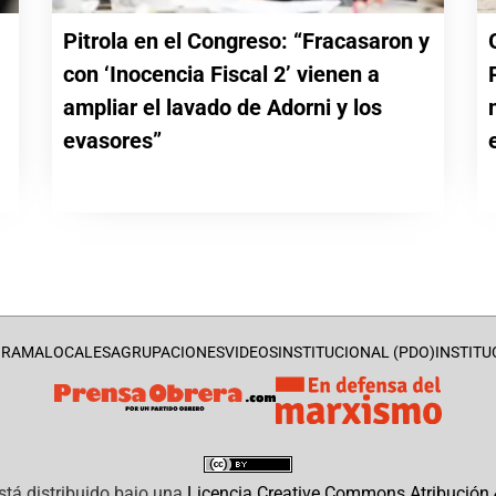
Pitrola en el Congreso: “Fracasaron y
con ‘Inocencia Fiscal 2’ vienen a
a
ampliar el lavado de Adorni y los
evasores”
GRAMA
LOCALES
AGRUPACIONES
VIDEOS
INSTITUCIONAL (PDO)
INSTITU
stá distribuido bajo una
Licencia Creative Commons Atribución 4