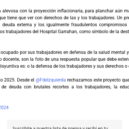
levosa con la proyección inflacionaria, para planchar aún más 
 que tiene que ver con derechos de las y los trabajadores. Un p
a deuda externa y los igualmente fraudulentos compromisos 
os trabajadores del Hospital Garrahan, como símbolo de la dest
ocupado por sus trabajadores en defensa de la salud mental y 
o docente, son la foto de una respuesta popular que debe exte
disyuntiva es: o la defensa de los trabajadores y sus derechos o
to 2025. Desde el
@FdeIzquierda
rechazamos este proyecto que 
e deuda con brutales recortes a los trabajadores, la educa
 2024
Suscribite a nuestra lista de prensa y recibí en tu