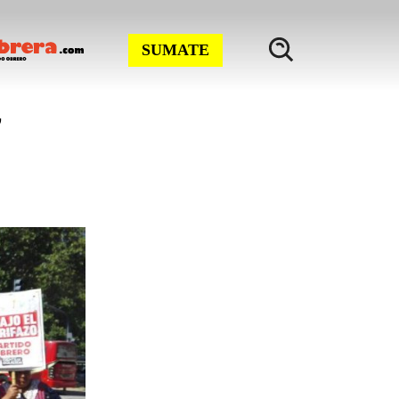
SUMATE
”