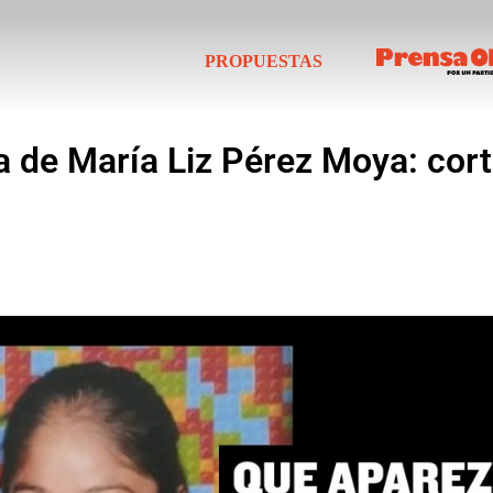
PROPUESTAS
 de María Liz Pérez Moya: cort