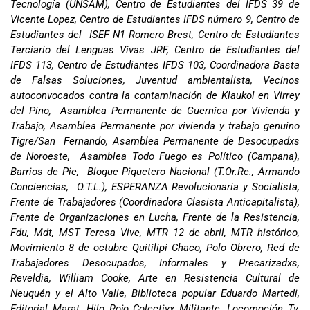
Tecnología (UNSAM), Centro de Estudiantes del IFDS 39 de
Vicente Lopez, Centro de Estudiantes IFDS número 9, Centro de
Estudiantes del ISEF N1 Romero Brest, Centro de Estudiantes
Terciario del Lenguas Vivas JRF, Centro de Estudiantes del
IFDS 113, Centro de Estudiantes IFDS 103, Coordinadora Basta
de Falsas Soluciones, Juventud ambientalista, Vecinos
autoconvocados contra la contaminación de Klaukol en Virrey
del Pino, Asamblea Permanente de Guernica por Vivienda y
Trabajo, Asamblea Permanente por vivienda y trabajo genuino
Tigre/San Fernando, Asamblea Permanente de Desocupadxs
de Noroeste, Asamblea Todo Fuego es Político (Campana),
Barrios de Pie, Bloque Piquetero Nacional (T.Or.Re., Armando
Conciencias, O.T.L.), ESPERANZA Revolucionaria y Socialista,
Frente de Trabajadores (Coordinadora Clasista Anticapitalista),
Frente de Organizaciones en Lucha, Frente de la Resistencia,
Fdu, Mdt, MST Teresa Vive, MTR 12 de abril, MTR histórico,
Movimiento 8 de octubre Quitilipi Chaco, Polo Obrero, Red de
Trabajadores Desocupados, Informales y Precarizadxs,
Reveldia, William Cooke, Arte en Resistencia Cultural de
Neuquén y el Alto Valle, Biblioteca popular Eduardo Martedi,
Editorial Marat, Hilo Rojo Colectivx Militante, Locomoción Tv,