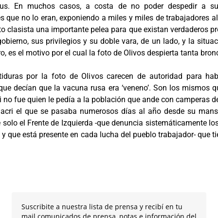
irus. En muchos casos, a costa de no poder despedir a sus 
que no lo eran, exponiendo a miles y miles de trabajadores al
ato clasista una importante pelea para que existan verdaderos pro
obierno, sus privilegios y su doble vara, de un lado, y la situa
o, es el motivo por el cual la foto de Olivos despierta tanta bron
stiduras por la foto de Olivos carecen de autoridad para h
que decían que la vacuna rusa era ‘veneno’. Son los mismos qu
no fue quien le pedía a la población que ande con camperas den
Macri el que se pasaba numerosos días al año desde su mansi
ue solo el Frente de Izquierda -que denuncia sistemáticamente l
 que está presente en cada lucha del pueblo trabajador- que tiene
Suscribite a nuestra lista de prensa y recibí en tu
mail comunicados de prensa, notas e información del