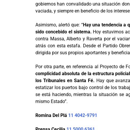
gobiernos han convalidado una situación dond
vaciada, y siempre en beneficio de los interes
Asimismo, alertó que: “
Hay una tendencia a qu
sido concebido el sistema.
Hoy estuvimos aco
contra Massa, Alberto y Raverta por el vacia
atrás con esta estafa. Desde el Partido Obre
dirigida por sus propios aportantes y benefici
Por otra parte, en referencia al Proyecto de F
complicidad absoluta de la estructura policial
los Tribunales en Santa Fé.
Hay que avanzar
estatizar los puertos bajo control de los trab
se está haciendo, mientras la situación se a
mismo Estado”.
Romina Del Plá
11 4042-9791
Prensa Cecilia
11 5000 6361