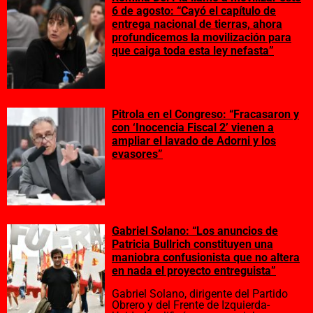
6 de agosto: “Cayó el capítulo de
entrega nacional de tierras, ahora
profundicemos la movilización para
que caiga toda esta ley nefasta”
Pitrola en el Congreso: “Fracasaron y
con ‘Inocencia Fiscal 2’ vienen a
ampliar el lavado de Adorni y los
evasores”
Gabriel Solano: “Los anuncios de
Patricia Bullrich constituyen una
maniobra confusionista que no altera
en nada el proyecto entreguista”
Gabriel Solano, dirigente del Partido
Obrero y del Frente de Izquierda-