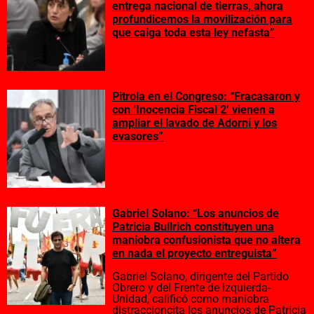
entrega nacional de tierras, ahora
profundicemos la movilización para
que caiga toda esta ley nefasta”
Pitrola en el Congreso: “Fracasaron y
con ‘Inocencia Fiscal 2’ vienen a
ampliar el lavado de Adorni y los
evasores”
Gabriel Solano: “Los anuncios de
Patricia Bullrich constituyen una
maniobra confusionista que no altera
en nada el proyecto entreguista”
Gabriel Solano, dirigente del Partido
Obrero y del Frente de Izquierda-
Unidad, calificó como maniobra
distraccioncita los anuncios de Patricia