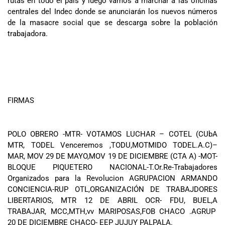
rutas en todo el país y luego vamos a marchar a las oficinas
centrales del Indec donde se anunciarán los nuevos números
de la masacre social que se descarga sobre la población
trabajadora.
FIRMAS
POLO OBRERO -MTR- VOTAMOS LUCHAR – COTEL (CUbA
MTR, TODEL Venceremos ,TODU,MOTMIDO TODEL.A.C)–
MAR, MOV 29 DE MAYO,MOV 19 DE DICIEMBRE (CTA A) -MOT-
BLOQUE PIQUETERO NACIONAL-T.Or.Re-Trabajadores
Organizados para la Revolucion AGRUPACION ARMANDO
CONCIENCIA-RUP OTL,ORGANIZACIÓN DE TRABAJDORES
LIBERTARIOS, MTR 12 DE ABRIL OCR- FDU, BUEL,A
TRABAJAR, MCC,MTH,vv MARIPOSAS,FOB CHACO .AGRUP
20 DE DICIEMBRE CHACO- EEP JUJUY PALPALA.