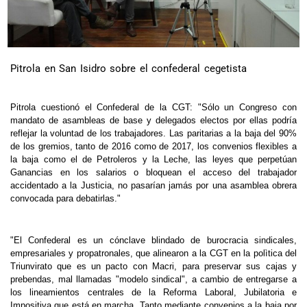
Pitrola en San Isidro sobre el confederal cegetista
Pitrola cuestionó el Confederal de la CGT: "Sólo un Congreso con
mandato de asambleas de base y delegados electos por ellas podría
reflejar la voluntad de los trabajadores. Las paritarias a la baja del 90%
de los gremios, tanto de 2016 como de 2017, los convenios flexibles a
la baja como el de Petroleros y la Leche, las leyes que perpetúan
Ganancias en los salarios o bloquean el acceso del trabajador
accidentado a la Justicia, no pasarían jamás por una asamblea obrera
convocada para debatirlas."
"El Confederal es un cónclave blindado de burocracia sindicales,
empresariales y propatronales, que alinearon a la CGT en la polìtica del
Triunvirato que es un pacto con Macri, para preservar sus cajas y
prebendas, mal llamadas "modelo sindical", a cambio de entregarse a
los lineamientos centrales de la Reforma Laboral, Jubilatoria e
Impositiva que está en marcha. Tanto mediante convenios a la baja por