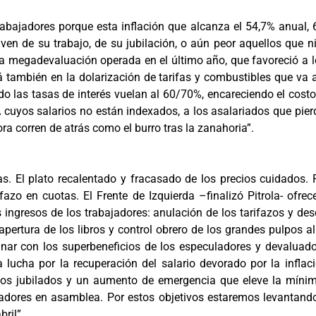
 trabajadores porque esta inflación que alcanza el 54,7% anual
ven de su trabajo, de su jubilación, o aún peor aquellos que 
 la megadevaluación operada en el último año, que favoreció a 
stá también en la dolarización de tarifas y combustibles que v
do las tasas de interés vuelan al 60/70%, encareciendo el costo
 cuyos salarios no están indexados, a los asalariados que pierd
ora corren de atrás como el burro tras la zanahoria”.
s. El plato recalentado y fracasado de los precios cuidados.
ifazo en cuotas. El Frente de Izquierda –finalizó Pitrola- ofr
ngresos de los trabajadores: anulación de los tarifazos y desd
 apertura de los libros y control obrero de los grandes pulpos a
minar con los superbeneficios de los especuladores y devaluad
 lucha por la recuperación del salario devorado por la inflac
a los jubilados y un aumento de emergencia que eleve la mínim
jadores en asamblea. Por estos objetivos estaremos levantando
bril”.