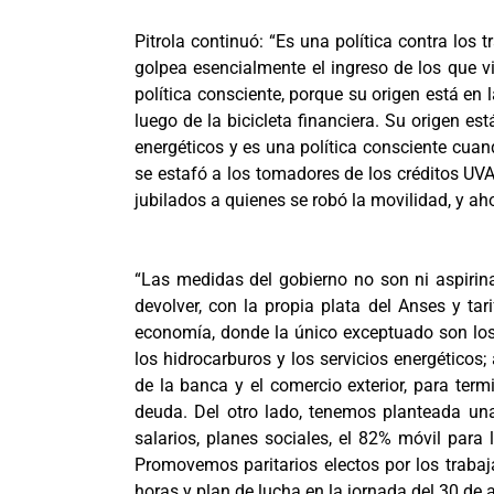
Pitrola continuó: “Es una política contra los
golpea esencialmente el ingreso de los que vi
política consciente, porque su origen está en
luego de la bicicleta financiera. Su origen e
energéticos y es una política consciente cuan
se estafó a los tomadores de los créditos UVA
jubilados a quienes se robó la movilidad, y ah
“Las medidas del gobierno no son ni aspirina
devolver, con la propia plata del Anses y tar
economía, donde la único exceptuado son los i
los hidrocarburos y los servicios energéticos;
de la banca y el comercio exterior, para ter
deuda. Del otro lado, tenemos planteada una
salarios, planes sociales, el 82% móvil par
Promovemos paritarios electos por los traba
horas y plan de lucha en la jornada del 30 de a