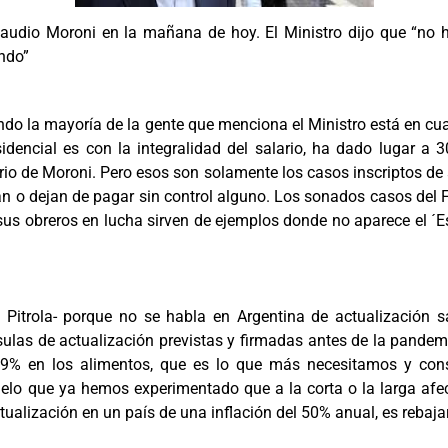
o Claudio Moroni en la mañana de hoy. El Ministro dijo que “
ando”
uando la mayoría de la gente que menciona el Ministro está en cu
idencial es con la integralidad del salario, ha dado lugar a
o de Moroni. Pero esos son solamente los casos inscriptos de 
 o dejan de pagar sin control alguno. Los sonados casos del Fri
s obreros en lucha sirven de ejemplos donde no aparece el ´Es
 Pitrola- porque no se habla en Argentina de actualización sal
ulas de actualización previstas y firmadas antes de la pandemi
3,9% en los alimentos, que es lo que más necesitamos y co
alelo que ya hemos experimentado que a la corta o la larga afec
alización en un país de una inflación del 50% anual, es rebajar 