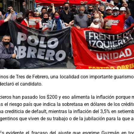
nos de Tres de Febrero, una localidad con importante guarismo 
eclaró el candidato.
cieros han pasado los $200 y eso alimenta la inflación porqu
s el riesgo país que indica la sobretasa en dólares de los créd
na crediticia de default, mientras la inflación del 3,5% en seti
rgentinos que viven de su trabajo o de la jubilación para la que 
“Es evidente el fracaso del ajuste que esgrime Guzmán en to