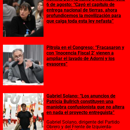
6 de agosto: “Cayó el capítulo de
entrega nacional de tierras, ahora
profundicemos la movilización para
que caiga toda esta ley nefasta”
Pitrola en el Congreso: “Fracasaron y
con ‘Inocencia Fiscal 2’ vienen a
ampliar el lavado de Adorni y los
evasores”
Gabriel Solano: “Los anuncios de
Patricia Bullrich constituyen una
maniobra confusionista que no altera
en nada el proyecto entreguista”
Gabriel Solano, dirigente del Partido
Obrero y del Frente de Izquierda-