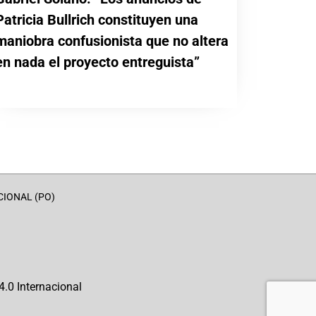
Patricia Bullrich constituyen una
maniobra confusionista que no altera
en nada el proyecto entreguista”
CIONAL (PO)
.0 Internacional