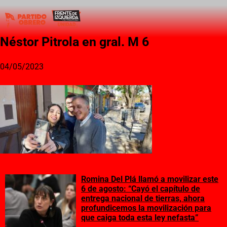
Néstor Pitrola en gral. M 6
04/05/2023
Romina Del Plá llamó a movilizar este
6 de agosto: “Cayó el capítulo de
entrega nacional de tierras, ahora
profundicemos la movilización para
que caiga toda esta ley nefasta”