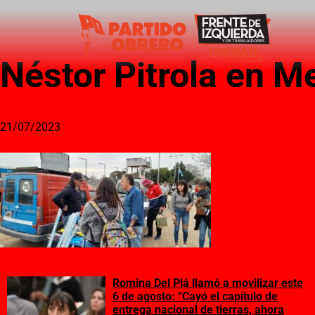
Néstor Pitrola en Me
21/07/2023
Romina Del Plá llamó a movilizar este
6 de agosto: “Cayó el capítulo de
entrega nacional de tierras, ahora