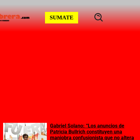
SUMATE
Gabriel Solano: “Los anuncios de
Patricia Bullrich constituyen una
maniobra confusionista que no altera