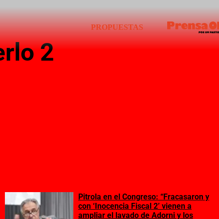
PROPUESTAS
rlo 2
Pitrola en el Congreso: “Fracasaron y
con ‘Inocencia Fiscal 2’ vienen a
ampliar el lavado de Adorni y los