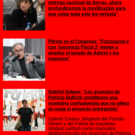
entrega nacional de tierras, ahora
profundicemos la movilización para
que caiga toda esta ley nefasta”
Pitrola en el Congreso: “Fracasaron y
con ‘Inocencia Fiscal 2’ vienen a
ampliar el lavado de Adorni y los
evasores”
Gabriel Solano: “Los anuncios de
Patricia Bullrich constituyen una
maniobra confusionista que no altera
en nada el proyecto entreguista”
Gabriel Solano, dirigente del Partido
Obrero y del Frente de Izquierda-
Unidad, calificó como maniobra
distraccioncita los anuncios de Patricia