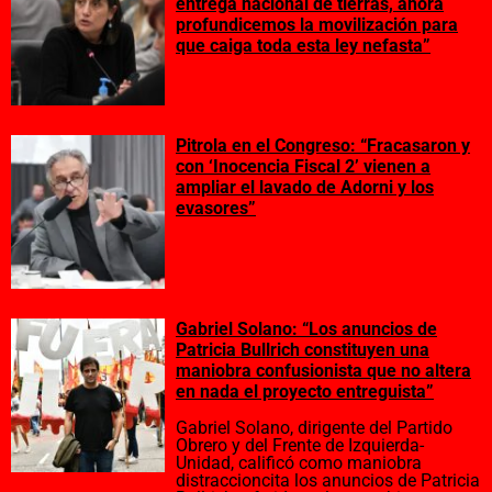
entrega nacional de tierras, ahora
profundicemos la movilización para
que caiga toda esta ley nefasta”
Pitrola en el Congreso: “Fracasaron y
con ‘Inocencia Fiscal 2’ vienen a
ampliar el lavado de Adorni y los
evasores”
Gabriel Solano: “Los anuncios de
Patricia Bullrich constituyen una
maniobra confusionista que no altera
en nada el proyecto entreguista”
Gabriel Solano, dirigente del Partido
Obrero y del Frente de Izquierda-
Unidad, calificó como maniobra
distraccioncita los anuncios de Patricia