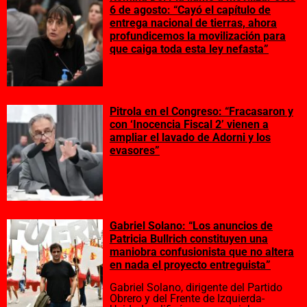
6 de agosto: “Cayó el capítulo de
entrega nacional de tierras, ahora
profundicemos la movilización para
que caiga toda esta ley nefasta”
Pitrola en el Congreso: “Fracasaron y
con ‘Inocencia Fiscal 2’ vienen a
ampliar el lavado de Adorni y los
evasores”
Gabriel Solano: “Los anuncios de
Patricia Bullrich constituyen una
maniobra confusionista que no altera
en nada el proyecto entreguista”
Gabriel Solano, dirigente del Partido
Obrero y del Frente de Izquierda-