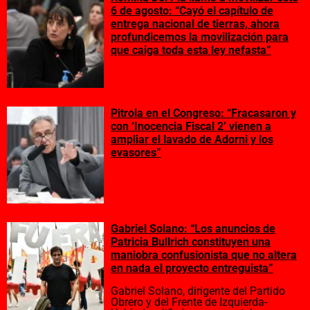
6 de agosto: “Cayó el capítulo de
entrega nacional de tierras, ahora
profundicemos la movilización para
que caiga toda esta ley nefasta”
Pitrola en el Congreso: “Fracasaron y
con ‘Inocencia Fiscal 2’ vienen a
ampliar el lavado de Adorni y los
evasores”
Gabriel Solano: “Los anuncios de
Patricia Bullrich constituyen una
maniobra confusionista que no altera
en nada el proyecto entreguista”
Gabriel Solano, dirigente del Partido
Obrero y del Frente de Izquierda-