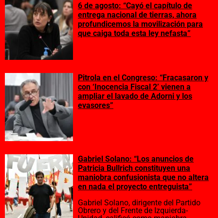
6 de agosto: “Cayó el capítulo de
entrega nacional de tierras, ahora
profundicemos la movilización para
que caiga toda esta ley nefasta”
Pitrola en el Congreso: “Fracasaron y
con ‘Inocencia Fiscal 2’ vienen a
ampliar el lavado de Adorni y los
evasores”
Gabriel Solano: “Los anuncios de
Patricia Bullrich constituyen una
maniobra confusionista que no altera
en nada el proyecto entreguista”
Gabriel Solano, dirigente del Partido
Obrero y del Frente de Izquierda-