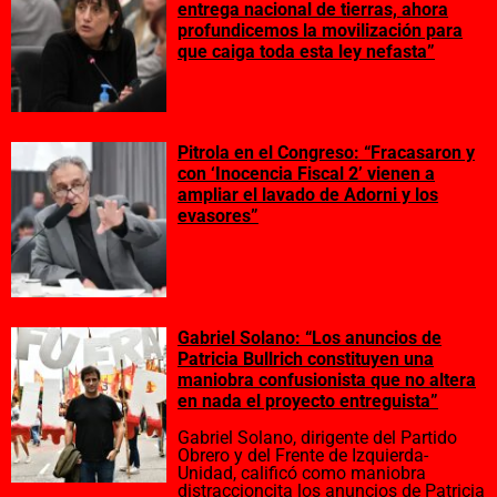
entrega nacional de tierras, ahora
profundicemos la movilización para
que caiga toda esta ley nefasta”
Pitrola en el Congreso: “Fracasaron y
con ‘Inocencia Fiscal 2’ vienen a
ampliar el lavado de Adorni y los
evasores”
Gabriel Solano: “Los anuncios de
Patricia Bullrich constituyen una
maniobra confusionista que no altera
en nada el proyecto entreguista”
Gabriel Solano, dirigente del Partido
Obrero y del Frente de Izquierda-
Unidad, calificó como maniobra
distraccioncita los anuncios de Patricia