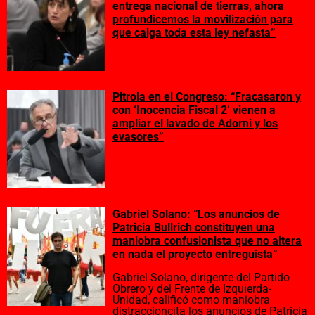
entrega nacional de tierras, ahora
profundicemos la movilización para
que caiga toda esta ley nefasta”
Pitrola en el Congreso: “Fracasaron y
con ‘Inocencia Fiscal 2’ vienen a
ampliar el lavado de Adorni y los
evasores”
Gabriel Solano: “Los anuncios de
Patricia Bullrich constituyen una
maniobra confusionista que no altera
en nada el proyecto entreguista”
Gabriel Solano, dirigente del Partido
Obrero y del Frente de Izquierda-
Unidad, calificó como maniobra
distraccioncita los anuncios de Patricia