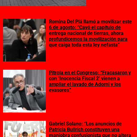
Romina Del Plá llamó a movilizar este
6 de agosto: “Cayó el capítulo de
entrega nacional de tierras, ahora
profundicemos la movilización para
que caiga toda esta ley nefasta”
Pitrola en el Congreso: “Fracasaron y
con ‘Inocencia Fiscal 2’ vienen a
ampliar el lavado de Adorni y los
evasores”
Gabriel Solano: “Los anuncios de
Patricia Bullrich constituyen una
maniobra confusionista que no altera