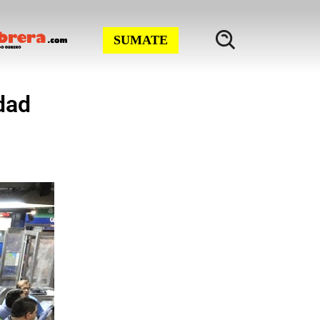
SUMATE
dad